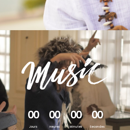
00
00
00
00
Jours
Heures
Minutes
Secondes