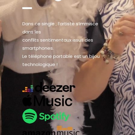
Dans ce single ; l’artiste s’immisce
dans les
conflits sentimentaux issus des
smartphones.
Le téléphone portable est un bijou
technologique !